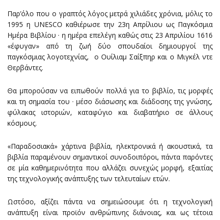
Παρ’όλο που ο γραπτός λόγος μετρά χιλιάδες χρόνια, μόλις το
1995 η UNESCO καθιέρωσε την 23η
Απρίλιου ως Παγκόσμια
Ημέρα Βιβλίου · η ημέρα επελέγη καθώς στις 23 Απριλίου 1616
«έφυγαν» από τη ζωή δύο σπουδαίοι δημιουργοί της
παγκόσμιας λογοτεχνίας, ο Ουίλιαμ Σαίξπηρ και ο Μιγκέλ ντε
Θερβάντες.
Θα μπορούσαν να ειπωθούν πολλά για το βιβλίο, τις μορφές
και τη σημασία του · μέσο διάσωσης και διάδοσης της γνώσης,
φύλακας ιστοριών, καταφύγιο και διαβατήριο σε άλλους
κόσμους.
«Παραδοσιακά» χάρτινα βιβλία, ηλεκτρονικά ή ακουστικά, τα
βιβλία παραμένουν σημαντικοί συνοδοιπόροι, πάντα παρόντες
σε μία καθημερινότητα που αλλάζει συνεχώς μορφή, εξαιτίας
της τεχνολογικής ανάπτυξης των τελευταίων ετών.
Ωστόσο, αξίζει πάντα να σημειώσουμε ότι η τεχνολογική
ανάπτυξη είναι προϊόν ανθρώπινης διάνοιας, και ως τέτοια