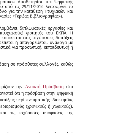
ματικού Αποθετηρίου και Ψηφιακής
 από τις 29/11/2016 λειτουργεί το
όνο για την κατάθεση Πτυχιακών και
σίες «Γκρίζας Βιβλιογραφίας»).
λαμβάνει διπλωματικές εργασίες και
απτυχιακούς) φοιτητές του ΕΚΠΑ. Η
πόκειται στις ισχύουσες διατάξεις
τρέπεται ή απαγορεύεται, ανάλογα με
στικά για προσωπική, εκπαιδευτική ή
σβαση σε πρόσθετες συλλογές, καθώς
ηρίζουν την
Ανοικτή Πρόσβαση
στο
ονιστεί ότι η πρόσβαση στην ψηφιακή
ατάξεις περί πνευματικής ιδιοκτησίας
εριορισμούς (
χρονικούς ή χωρικούς
),
αι τις ισχύουσες αποφάσεις της