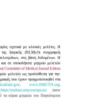
ίες σχετικά με κλινικές μελέτες. Η
της Ιατρικής (
NLM
).Οι συγγραφείς
οτελεσμάτων, στη βάση δεδομένων. Η
 και σε οποιοδήποτε μητρώο μελετών
nal
Committee
of
Medical
Journal
Editors
ητρώο μελετών ως προϋπόθεση για την
γραφές που έχουν πραγματοποιηθεί στα
icaltrials
.
gov
,
www
.
ISRCTN
.
org
,
,
https
://
eudract
.
ema
.
europa
.
eu
/
(
new
ό τα κύρια μητρώα του Παγκόσμιου