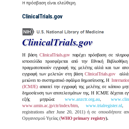
Η πρόσβαση είναι ελεύθερη.
ClinicalTrials.gov
Η βάση
ClinicalTrials
.
gov
παρέχει πρόσβαση σε πληροφορ
ιστοσελίδα προσφέρεται από την Εθνική Βιβλιοθήκη 
πραγματοποιούν εγγραφή της μελέτης αλλά και των απ
εγγραφή των μελετών στη βάση
ClinicalTrials
.
gov
αλλά
μειώνει το συστηματικό σφάλμα δημοσίευσης. Η
Internatio
(
ICMJE
)
απαιτεί την εγγραφή της μελέτης σε κάποιο μ
δημοσίευση των αποτελεσμάτων της.
Η
ICMJE
δέχεται εγ
εξής μητρώα:
www
.
anzctr
.
org
.
au
,
www
.
clin
www
.
umin
.
ac
.
jp
/
ctr
/
index
/
htm
,
www
.
trialregister
.
nl
registrations
after
June
20, 2011) ή σε οποιοδήποτε απ
Οργανισμού Υγείας (
WHO
primary
registry
).