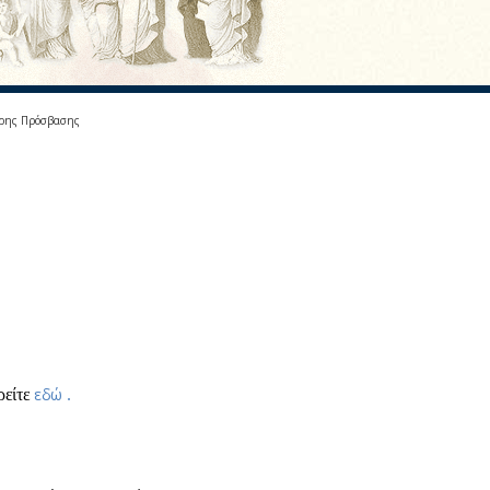
ερης Πρόσβασης
εδώ
ρείτε
.