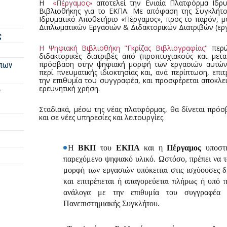
Η
«Πέργαμος»
αποτελεί
την Ενιαία Πλατφόρμα Ιδρυ
Βιβλιοθήκης για το ΕΚΠΑ. Με απόφαση της Συγκλήτου
Ιδρυματικό Αποθετήριο «Πέργαμος», προς το παρόν, μ
Διπλωματικών Εργασιών & Διδακτορικών Διατριβών (εργα
ς
Η Ψηφιακή Βιβλιοθήκη "Γκρίζας Βιβλιογραφίας
" περι
διδακτορικές διατριβές από (προπτυχιακούς και μετ
πρόσβαση στην ψηφιακή μορφή των εργασιών αυτών υ
πων
περί πνευματικής ιδιοκτησίας και, ανά περίπτωση, επι
την επιθυμία του συγγραφέα, και προσφέρεται αποκλει
ερευνητική χρήση.
ν
Σταδιακά, μέσω της νέας πλατφόρμας, θα δίνεται πρό
και σε νέες υπηρεσίες και λειτουργίες.
Η
ΒΚΠ
του
ΕΚΠΑ
και η
Πέργαμος
υποστ
παρεχόμενο ψηφιακό υλικό. Ωστόσο, πρέπει να τ
μορφή των εργασιών υπόκειται στις ισχύουσες δι
και επιτρέπεται ή απαγορεύεται πλήρως ή υπό π
ανάλογα με την επιθυμία του συγγραφέα κ
Πανεπιστημιακής Συγκλήτου.