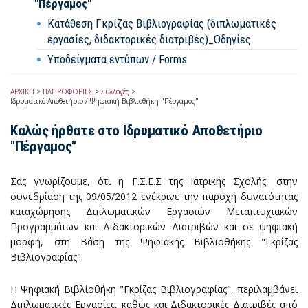
"Πέργαμος"
Κατάθεση Γκρίζας Βιβλιογραφίας (διπλωματικές
εργασίες, διδακτορικές διατριβές)_Οδηγίες
Υποδείγματα εντύπων / Forms
ΑΡΧΙΚΗ
>
ΠΛΗΡΟΦΟΡΙΕΣ
>
Συλλογές
>
Ιδρυματικό Αποθετήριο / Ψηφιακή Βιβλιοθήκη "Πέργαμος"
Καλώς ήρθατε στο Ιδρυματικό Αποθετήριο
"Πέργαμος"
Σας γνωρίζουμε, ότι η Γ.Σ.Ε.Σ της Ιατρικής Σχολής, στην
συνεδρίαση της 09/05/2012 ενέκρινε την παροχή δυνατότητας
καταχώρησης Διπλωματικών Εργασιών Μεταπτυχιακών
Προγραμμάτων και Διδακτορικών Διατριβών και σε ψηφιακή
μορφή, στη Βάση της Ψηφιακής Βιβλιοθήκης "Γκρίζας
Βιβλιογραφίας".
Η Ψηφιακή Βιβλίοθήκη "Γκρίζας Βιβλιογραφίας", περιλαμβάνει
Διπλωματικές Εργασίες, καθώς και Διδακτορικές Διατριβές από