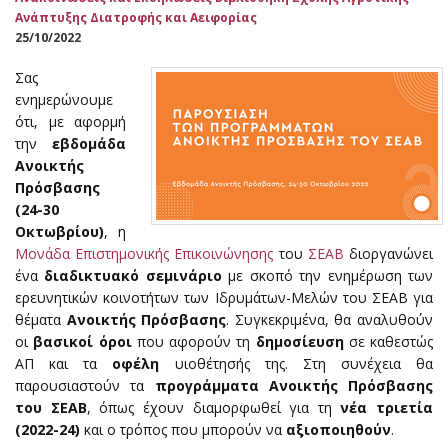
Ανάπτυξης Διατροφής και Αειφορίας
25/10/2022
Σας
ενημερώνουμε
ότι, με αφορμή
την
εβδομάδα
Ανοικτής
Πρόσβασης
(24-30
Οκτωβρίου)
, η
Μονάδα Επιστημονικής Επικοινώνησης
του
ΣΕΑΒ
διοργανώνει
ένα
διαδικτυακό σεμινάριο
με σκοπό την ενημέρωση των
ερευνητικών κοινοτήτων των Ιδρυμάτων-Μελών του ΣΕΑΒ για
θέματα
Ανοικτής Πρόσβασης
. Συγκεκριμένα, θα αναλυθούν
οι
βασικοί όροι
που αφορούν τη
δημοσίευση
σε καθεστώς
ΑΠ και τα
οφέλη
υιοθέτησής της. Στη συνέχεια θα
παρουσιαστούν τα
προγράμματα Ανοικτής Πρόσβασης
του ΣΕΑΒ
, όπως έχουν διαμορφωθεί για τη
νέα τριετία
(2022-24)
και ο τρόπος που μπορούν να
αξιοποιηθούν
.