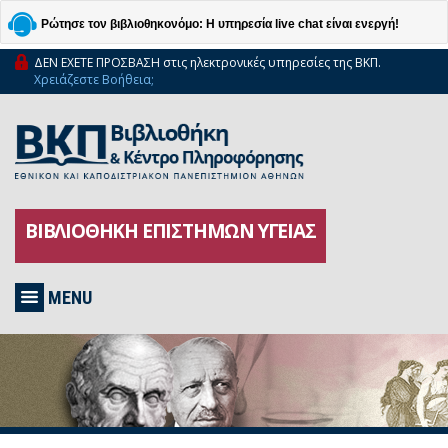
Ρώτησε τον βιβλιοθηκονόμο: Η υπηρεσία live chat είναι ενεργή!
ΔΕΝ ΕΧΕΤΕ ΠΡΟΣΒΑΣΗ στις ηλεκτρονικές υπηρεσίες της ΒΚΠ.
Χρειάζεστε Βοήθεια;
ΒΙΒΛΙΟΘΗΚΗ ΕΠΙΣΤΗΜΩΝ ΥΓΕΙΑΣ
MENU