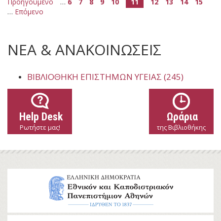
Προηγούμενο
…
6
7
8
9
10
11
12
13
14
15
…
Επόμενο
ΝΕΑ & ΑΝΑΚΟΙΝΩΣΕΙΣ
ΒΙΒΛΙΟΘΉΚΗ ΕΠΙΣΤΗΜΏΝ ΥΓΕΊΑΣ (245)
Help Desk
Ωράρια
Ρωτήστε μας!
της Βιβλιοθήκης