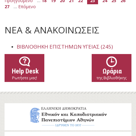
Προηγούμενο
…
18
19
20
21
22
23
24
25
26
27
…
Επόμενο
ΝΕΑ & ΑΝΑΚΟΙΝΩΣΕΙΣ
ΒΙΒΛΙΟΘΉΚΗ ΕΠΙΣΤΗΜΏΝ ΥΓΕΊΑΣ (245)
Help Desk
Ωράρια
Ρωτήστε μας!
της Βιβλιοθήκης