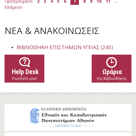
Προηγούμενο
2
3
4
5
6
7
8
9
10
11
…
Επόμενο
ΝΕΑ & ΑΝΑΚΟΙΝΩΣΕΙΣ
ΒΙΒΛΙΟΘΉΚΗ ΕΠΙΣΤΗΜΏΝ ΥΓΕΊΑΣ (245)
Help Desk
Ωράρια
Ρωτήστε μας!
της Βιβλιοθήκης