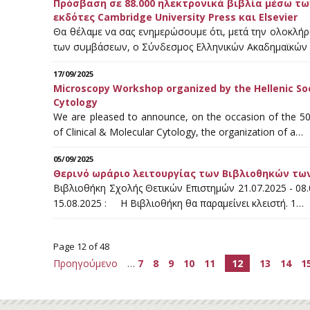
Πρόσβαση σε 88.000 ηλεκτρονικά βιβλία μέσω τ
εκδότες Cambridge University Press και Elsevier
Θα θέλαμε να σας ενημερώσουμε ότι, μετά την ολοκλή
των συμβάσεων, ο Σύνδεσμος Ελληνικών Ακαδημαϊκών
17/09/2025
Microscopy Workshop organized by the Hellenic Soci
Cytology
We are pleased to announce, on the occasion of the 50t
of Clinical & Molecular Cytology, the organization of a…
05/09/2025
Θερινό ωράριο λειτουργίας των Βιβλιοθηκών των Σ
Βιβλιοθήκη Σχολής Θετικών Επιστημών 21.07.2025 - 08.
15.08.2025 : Η Βιβλιοθήκη θα παραμείνει κλειστή. 1…
Page 12 of 48
Προηγούμενο
…
7
8
9
10
11
12
13
14
1