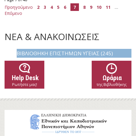
Προηγούμενο
2
3
4
5
6
7
8
9
10
11
…
Επόμενο
ΝΕΑ & ΑΝΑΚΟΙΝΩΣΕΙΣ
ΒΙΒΛΙΟΘΉΚΗ ΕΠΙΣΤΗΜΏΝ ΥΓΕΊΑΣ (245)
Help Desk
Ωράρια
Ρωτήστε μας!
της Βιβλιοθήκης