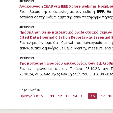
30/10/2024
Ανακοίνωση ΣΕΑΒ για IEEE Xplore webinar_Νοέμβρ
Στο πλαίσιο της συμφωνίας με τον εκδότη IEEE, θα
εστιάσει σε τεχνικές αναζήτησης στην πλατφόρμα περι
30/10/2024
Πρόσκληση σε εκπαιδευτικό διαδικτυακό σεμινάριο
Cited Data (Journal Citation Reports και Essential 
Σας ενημερώνουμε ότι Clarivate σε συνεργασία με 
εκπαιδευτικό σεμινάριο με θέμα: Identify, measure, an
19/10/2024
Τροποποίηση ωραρίου λειτουργίας των Βιβλιοθ
Σας ενημερώνουμε ότι την Τετάρτη 23.10.24, την Π
25.10.24, οι Βιβλιοθήκες των Σχολών του ΕΚΠΑ θα λει
Page 16 of 36
Προηγούμενο
…
11
12
13
14
15
16
17
18