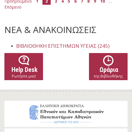
Προηγούμενο
1
2
3
4
5
6
7
8
9
10
…
Επόμενο
ΝΕΑ & ΑΝΑΚΟΙΝΩΣΕΙΣ
ΒΙΒΛΙΟΘΉΚΗ ΕΠΙΣΤΗΜΏΝ ΥΓΕΊΑΣ (245)
Help Desk
Ωράρια
Ρωτήστε μας!
της Βιβλιοθήκης