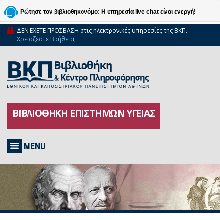
Ρώτησε τον βιβλιοθηκονόμο: Η υπηρεσία live chat είναι ενεργή!
ΔΕΝ ΕΧΕΤΕ ΠΡΟΣΒΑΣΗ στις ηλεκτρονικές υπηρεσίες της ΒΚΠ.
Χρειάζεστε Βοήθεια;
ΒΙΒΛΙΟΘΗΚΗ ΕΠΙΣΤΗΜΩΝ ΥΓΕΙΑΣ
MENU