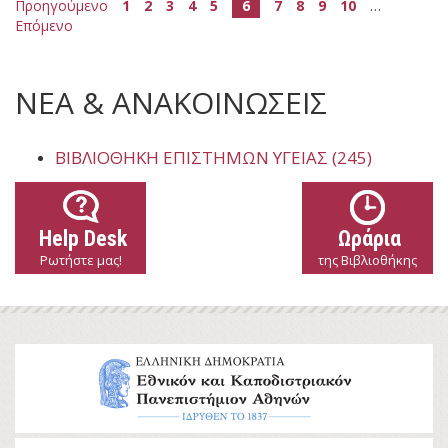
Προηγούμενο
1
2
3
4
5
6
7
8
9
10
…
Επόμενο
ΝΕΑ & ΑΝΑΚΟΙΝΩΣΕΙΣ
ΒΙΒΛΙΟΘΉΚΗ ΕΠΙΣΤΗΜΏΝ ΥΓΕΊΑΣ (245)
Help Desk
Ωράρια
Ρωτήστε μας!
της Βιβλιοθήκης