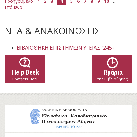
Προηγούμενο
1
2
3
4
5
6
7
8
9
10
…
Επόμενο
ΝΕΑ & ΑΝΑΚΟΙΝΩΣΕΙΣ
ΒΙΒΛΙΟΘΉΚΗ ΕΠΙΣΤΗΜΏΝ ΥΓΕΊΑΣ (245)
Help Desk
Ωράρια
Ρωτήστε μας!
της Βιβλιοθήκης